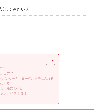
試してみたい人
ツ？
えるの？
・パンケーキ・ヨーグルト等に入れる
クにする
トと一緒に食べる
キングベスト３！