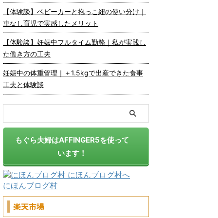
【体験談】ベビーカーと抱っこ紐の使い分け｜
車なし育児で実感したメリット
【体験談】妊娠中フルタイム勤務｜私が実践し
た働き方の工夫
妊娠中の体重管理｜＋1.5kgで出産できた食事
工夫と体験談
もぐら夫婦はAFFINGER5を使って
います！
にほんブログ村
楽天市場