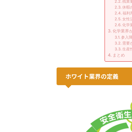
残業
休暇
福利
女性
化学
化学業界
参入
需要
生産
まとめ
ホワイト業界の定義