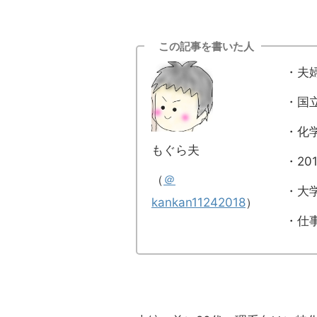
この記事を書いた人
・夫
・国
・化
もぐら夫
・20
（
＠
・大
kankan11242018
）
・仕