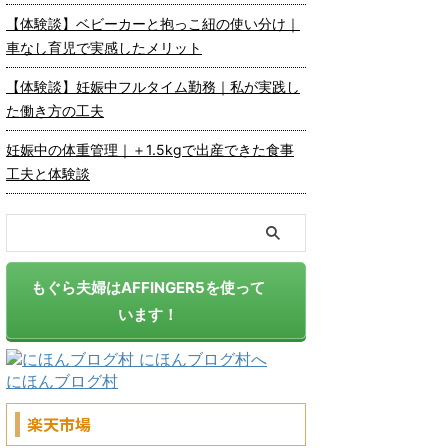
【体験談】ベビーカーと抱っこ紐の使い分け｜
車なし育児で実感したメリット
【体験談】妊娠中フルタイム勤務｜私が実践し
た働き方の工夫
妊娠中の体重管理｜＋1.5kgで出産できた食事
工夫と体験談
もぐら夫婦はAFFINGER5を使って
います！
にほんブログ村
楽天市場