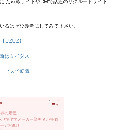
化した就職サイトやCMで話題のリクルートサイト
いるはぜひ参考にしてみて下さい。
【UZUZ】
断は
ミイダス
サービスで転職
＊
業界の定義
を現役化学メーカー勤務者が評価
が一定水準以上