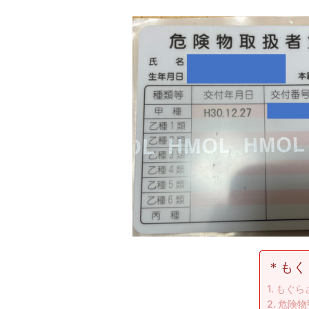
＊もく
もぐら
危険物