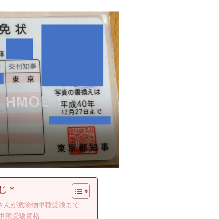
じ＊
さんが危険物甲種受験まで
甲種受験資格