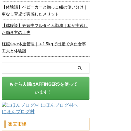
【体験談】ベビーカーと抱っこ紐の使い分け｜
車なし育児で実感したメリット
【体験談】妊娠中フルタイム勤務｜私が実践し
た働き方の工夫
妊娠中の体重管理｜＋1.5kgで出産できた食事
工夫と体験談
もぐら夫婦はAFFINGER5を使って
います！
にほんブログ村
楽天市場