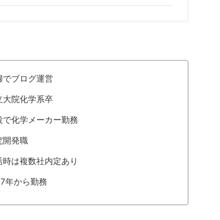
婦でブログ運営
立大院化学系卒
役で化学メーカー勤務
究開発職
活時は複数社内定あり
17年から勤務