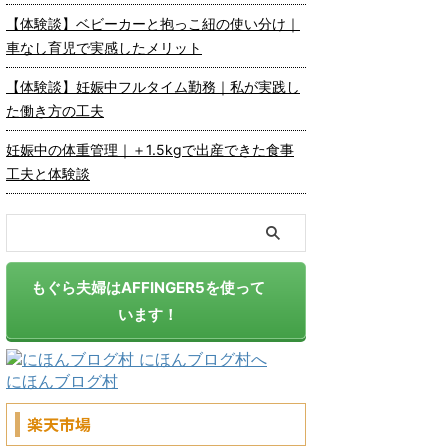
【体験談】ベビーカーと抱っこ紐の使い分け｜
車なし育児で実感したメリット
【体験談】妊娠中フルタイム勤務｜私が実践し
た働き方の工夫
妊娠中の体重管理｜＋1.5kgで出産できた食事
工夫と体験談
もぐら夫婦はAFFINGER5を使って
います！
にほんブログ村
楽天市場