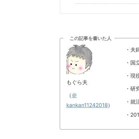
この記事を書いた人
・夫
・国
・現
もぐら夫
・研
（
＠
・就
kankan11242018
）
・20