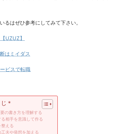
いるはぜひ参考にしてみて下さい。
【UZUZ】
断は
ミイダス
サービスで転職
くじ＊
概要の書き方を理解する
する相手を意識して作る
を整える
の工夫や発想を加える